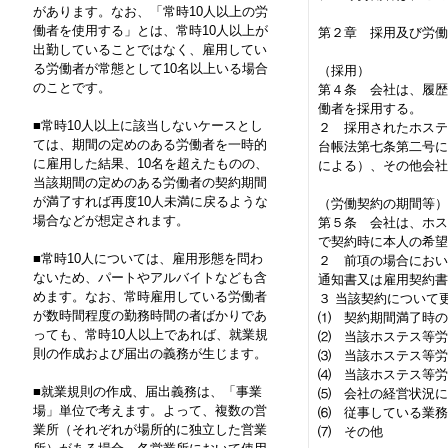
があります。なお、「常時10人以上の労
働者を使用する」とは、常時10人以上が
第２章 採用及び労働
出勤していることではなく、雇用してい
る労働者が常態として10名以上いる場合
（採用）
のことです。
第４条 会社は、履歴
働者を採用する。
■常時10人以上に該当しないケースとし
２ 採用されたホステ
ては、期間の定めのある労働者を一時的
台帳法第七条第二号に
に雇用した結果、10名を超えたものの、
による）、その他会社
当該期間の定めのある労働者の契約期間
が満了すれば再度10人未満に戻るような
（労働契約の期間等）
場合などが想定されます。
第５条 会社は、ホス
で契約時に本人の希望
■常時10人については、雇用形態を問わ
２ 前項の場合におい
ないため、パートやアルバイトなども含
通知書又は雇用契約書
めます。なお、常時雇用している労働者
３ 当該契約について
が数時間程度の勤務時間の者ばかりであ
⑴ 契約期間満了時の
っても、常時10人以上であれば、就業規
⑵ 当該ホステス等労
則の作成および届出の義務が生じます。
⑶ 当該ホステス等労
⑷ 当該ホステス等労
■就業規則の作成、届出義務は、「事業
⑸ 会社の経営状況に
場」単位で考えます。よって、複数の営
⑹ 従事している業務
業所（それぞれが場所的に独立した営業
⑺ その他