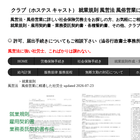
クラブ（ホステス キャスト） 就業規則 風営法 風俗営業
風営法・風俗営業に詳しい社会保険労務士をお探しの方、お気軽にご
就業規則・雇用契約書・業務委託契約書・各種誓約書、その他、クラ
許可、届出手続きについてもご相談下さい（澁谷行政書士事務
風営法に強い社労士、こればかりは譲れない。
HOME
労働保険手続き
社会保険手続き
就業規則作成・
給与計算
服務規律 服務規程
無断欠勤の対応について
ホ
HOME
>
就業規則
風営法 風俗営業に精通した社労士
updated 2026-07-23